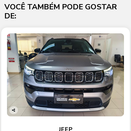
VOCÊ TAMBÉM PODE GOSTAR
DE:
Co
mp
arti
JEEP