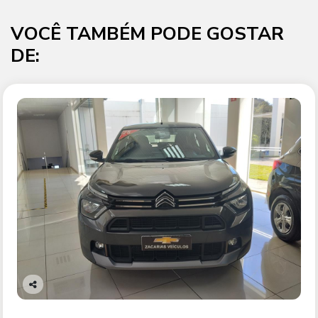
VOCÊ TAMBÉM PODE GOSTAR
DE:
Co
mp