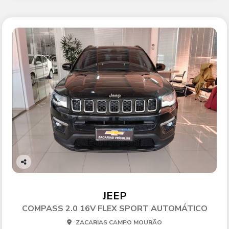
Co
mp
arti
JEEP
lhe
COMPASS 2.0 16V FLEX SPORT AUTOMÁTICO
ZACARIAS CAMPO MOURÃO