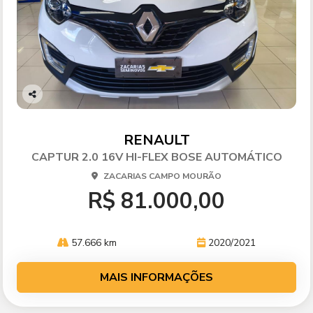
Co
mp
arti
RENAULT
lhe
CAPTUR 2.0 16V HI-FLEX BOSE AUTOMÁTICO
ZACARIAS CAMPO MOURÃO
R$ 81.000,00
57.666 km
2020/2021
MAIS INFORMAÇÕES