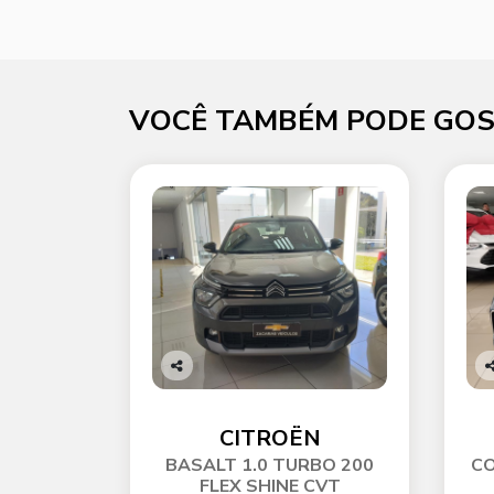
VOCÊ TAMBÉM PODE GOS
Co
C
mp
m
arti
ar
CITROËN
lhe
l
BASALT 1.0 TURBO 200
CO
FLEX SHINE CVT