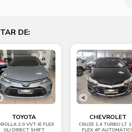
TAR DE:
o
Co
p
mp
ti
arti
TOYOTA
CHEVROLET
he
lhe
ROLLA 2.0 VVT-IE FLEX
CRUZE 1.4 TURBO LT 
GLI DIRECT SHIFT
FLEX 4P AUTOMÁTIC