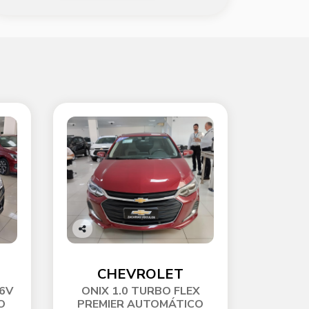
Co
mp
arti
CHEVROLET
lhe
16V
ONIX 1.0 TURBO FLEX
O
PREMIER AUTOMÁTICO