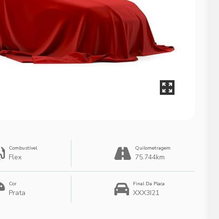
Combustível
Quilometragem
Flex
75.744km
Cor
Final Da Placa
Prata
XXX3I21