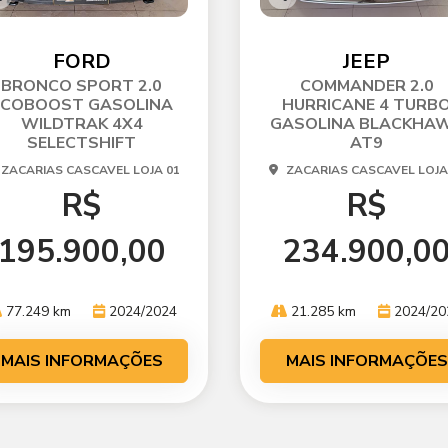
o
Co
p
mp
ti
arti
FORD
JEEP
he
lhe
BRONCO SPORT 2.0
COMMANDER 2.0
ECOBOOST GASOLINA
HURRICANE 4 TURB
WILDTRAK 4X4
GASOLINA BLACKHA
SELECTSHIFT
AT9
ZACARIAS CASCAVEL LOJA 01
ZACARIAS CASCAVEL LOJA
R$
R$
195.900,00
234.900,0
77.249 km
2024/2024
21.285 km
2024/20
MAIS INFORMAÇÕES
MAIS INFORMAÇÕES