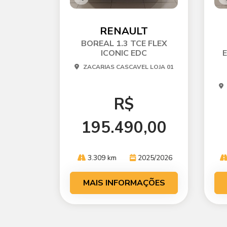
Co
C
mp
m
arti
ar
RENAULT
lhe
l
BOREAL 1.3 TCE FLEX
ICONIC EDC
ZACARIAS CASCAVEL LOJA 01
R$
195.490,00
3.309 km
2025/2026
MAIS INFORMAÇÕES