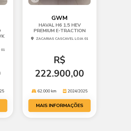
Co
mp
arti
GWM
lhe
HAVAL H6 1.5 HEV
O
PREMIUM E-TRACTION
WK
ZACARIAS CASCAVEL LOJA 01
 01
R$
0
222.900,00
25
62.000 km
2024/2025
MAIS INFORMAÇÕES