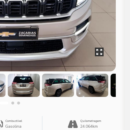
Combustível
Quilometragem
Gasolina
24.064km