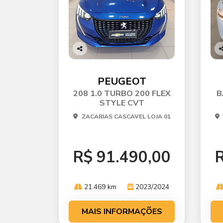
Co
C
mp
m
arti
ar
PEUGEOT
lhe
l
208 1.0 TURBO 200 FLEX
B
STYLE CVT
ZACARIAS CASCAVEL LOJA 01
R$ 91.490,00
R
21.469 km
2023/2024
MAIS INFORMAÇÕES