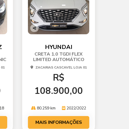
Co
mp
arti
Z
HYUNDAI
lhe
CRETA 1.0 TGDI FLEX
NIC
LIMITED AUTOMÁTICO
 01
ZACARIAS CASCAVEL LOJA 01
R$
0
108.900,00
18
80.259 km
2022/2022
MAIS INFORMAÇÕES