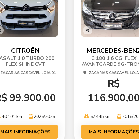
o
Co
p
mp
ti
arti
CITROËN
MERCEDES-BEN
he
lhe
ASALT 1.0 TURBO 200
C 180 1.6 CGI FLEX
FLEX SHINE CVT
AVANTGARDE 9G-TRO
ZACARIAS CASCAVEL LOJA 01
ZACARIAS CASCAVEL LOJA
R$
$ 99.900,00
116.900,0
40.101 km
2025/2025
57.445 km
2018/20
MAIS INFORMAÇÕES
MAIS INFORMAÇÕES