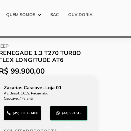
QUEM SOMOS
SAC
OUVIDORIA
JEEP
RENEGADE 1.3 T270 TURBO
FLEX LONGITUDE AT6
R$ 99.900,00
Zacarias Cascavel Loja 01
Av. Brasil, 1619, Pacaembu
Cascavel / Paraná
(45) 2101-3400
(44) 99161-
7491