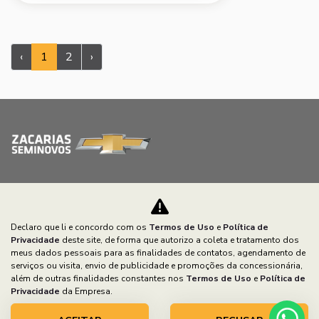
‹
1
2
›
MAPA DO SITE
Declaro que li e concordo com os
Termos de Uso
e
Política de
POLÍTICA DE PRIVACIDADE
Privacidade
deste site, de forma que autorizo a coleta e tratamento dos
meus dados pessoais para as finalidades de contatos, agendamento de
serviços ou visita, envio de publicidade e promoções da concessionária,
CNPJ: 79.138.608/0011-09
além de outras finalidades constantes nos
Termos de Uso
e
Política de
Privacidade
da Empresa.