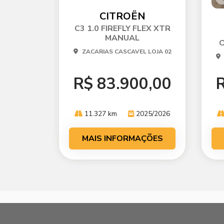
mp
C
arti
CITROËN
m
lhe
ar
C3 1.0 FIREFLY FLEX XTR
l
MANUAL
O
ZACARIAS CASCAVEL LOJA 02
R$ 83.900,00
R
11.327 km
2025/2026
MAIS INFORMAÇÕES