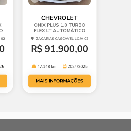
Co
mp
arti
CHEVROLET
lhe
X
ONIX PLUS 1.0 TURBO
O
FLEX LT AUTOMÁTICO
 02
ZACARIAS CASCAVEL LOJA 02
00
R$ 91.900,00
25
47.149 km
2024/2025
MAIS INFORMAÇÕES