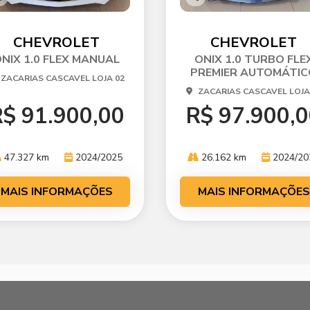
o
Co
p
mp
ti
arti
CHEVROLET
CHEVROLET
he
lhe
NIX 1.0 FLEX MANUAL
ONIX 1.0 TURBO FLE
PREMIER AUTOMÁTIC
ZACARIAS CASCAVEL LOJA 02
ZACARIAS CASCAVEL LOJA
$ 91.900,00
R$ 97.900,
47.327 km
2024/2025
26.162 km
2024/20
MAIS INFORMAÇÕES
MAIS INFORMAÇÕES