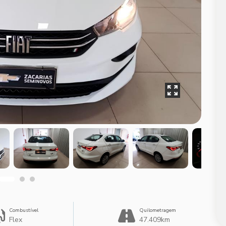
Combustível
Quilometragem
Flex
47.409km