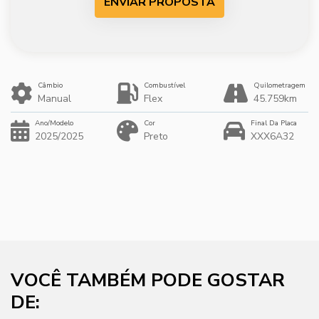
ENVIAR PROPOSTA
Câmbio
Combustível
Quilometragem
Manual
Flex
45.759km
Ano/Modelo
Cor
Final Da Placa
2025/2025
Preto
XXX6A32
VOCÊ TAMBÉM PODE GOSTAR
DE: