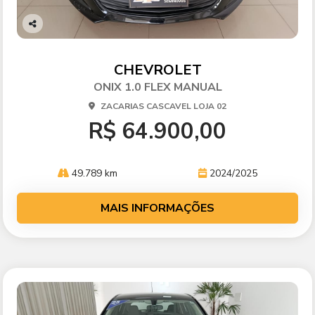
Co
mp
arti
CHEVROLET
lhe
ONIX 1.0 FLEX MANUAL
ZACARIAS CASCAVEL LOJA 02
R$ 64.900,00
49.789 km
2024/2025
MAIS INFORMAÇÕES