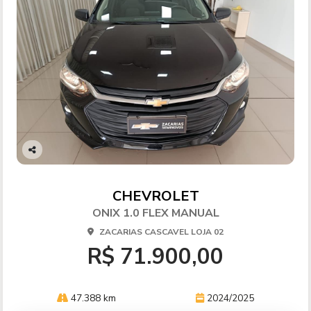
Co
mp
arti
CHEVROLET
lhe
ONIX 1.0 FLEX MANUAL
ZACARIAS CASCAVEL LOJA 02
R$ 71.900,00
47.388 km
2024/2025