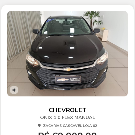
Co
mp
arti
CHEVROLET
lhe
ONIX 1.0 FLEX MANUAL
ZACARIAS CASCAVEL LOJA 02