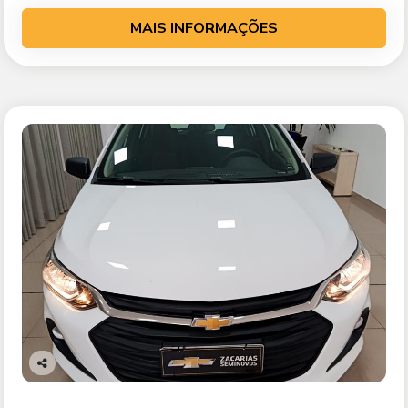
MAIS INFORMAÇÕES
Co
mp