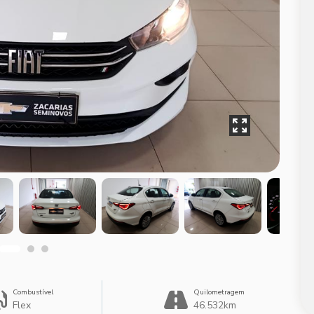
Combustível
Quilometragem
Flex
46.532km