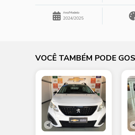
Ano/Modelo
2024/2025
VOCÊ TAMBÉM PODE GOS
Co
C