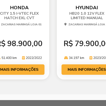
p
mp
ti
arti
HONDA
HYUNDAI
he
lhe
CITY 1.5 I-VTEC FLEX
HB20 1.0 12V FLEX
HATCH EXL CVT
LIMITED MANUAL
ZACARIAS MARINGÁ LOJA 01
ZACARIAS MARINGÁ LOJA 
$ 98.900,00
R$ 79.900,
51.400 km
2022/2022
34.197 km
2023/20
MAIS INFORMAÇÕES
MAIS INFORMAÇÕES