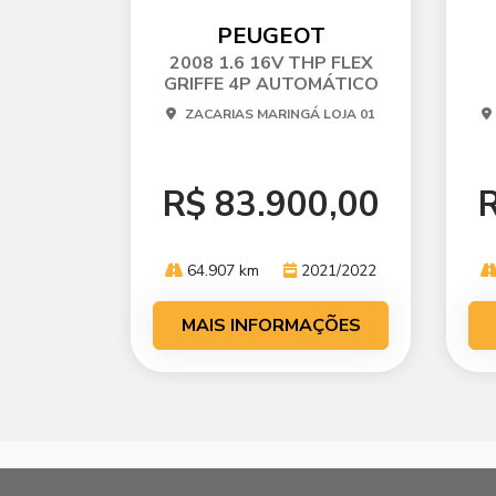
mp
m
arti
ar
PEUGEOT
lhe
l
2008 1.6 16V THP FLEX
GRIFFE 4P AUTOMÁTICO
ZACARIAS MARINGÁ LOJA 01
R$ 83.900,00
R
64.907 km
2021/2022
MAIS INFORMAÇÕES