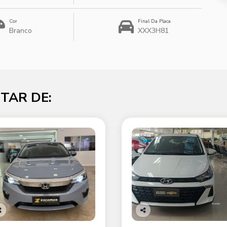
Cor
Final Da Placa
Branco
XXX3H81
TAR DE:
o
Co