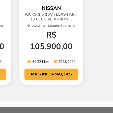
mp
arti
NISSAN
lhe
KICKS 1.6 16V FLEXSTART
EXCLUSIVE XTRONIC
01
ZACARIAS MARINGÁ LOJA 01
R$
00
105.900,00
24
69.224 km
2023/2024
MAIS INFORMAÇÕES