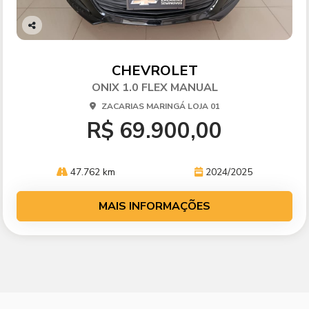
Co
mp
arti
CHEVROLET
lhe
ONIX 1.0 FLEX MANUAL
ZACARIAS MARINGÁ LOJA 01
R$ 69.900,00
47.762 km
2024/2025
MAIS INFORMAÇÕES