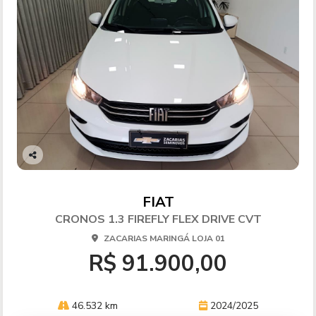
Co
mp
arti
FIAT
lhe
CRONOS 1.3 FIREFLY FLEX DRIVE CVT
ZACARIAS MARINGÁ LOJA 01
R$ 91.900,00
46.532 km
2024/2025