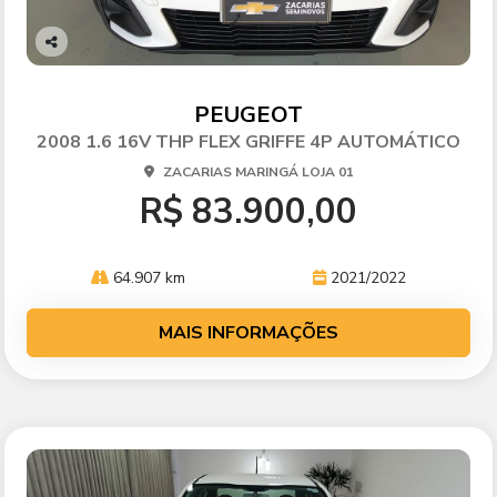
Co
mp
arti
PEUGEOT
lhe
2008 1.6 16V THP FLEX GRIFFE 4P AUTOMÁTICO
ZACARIAS MARINGÁ LOJA 01
R$ 83.900,00
64.907 km
2021/2022
MAIS INFORMAÇÕES