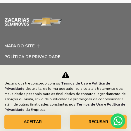
MAPA DO SITE
POLÍTICA DE PRIVACIDADE
ZACARIAS VEICULOS LTDA
CNPJ: 79.138.608/0001-37
Declaro que li e concordo com os
Termos de Uso
e
Política de
Privacidade
deste site, de forma que autorizo a coleta e tratamento dos
meus dados pessoais para as finalidades de contatos, agendamento de
serviços ou visita, envio de publicidade e promoções da concessionária,
além de outras finalidades constantes nos
Termos de Uso
e
Política de
Desacelere. Seu bem maior é a vida.
Privacidade
da Empresa.
ACEITAR
RECUSAR
Desenvolvido pela DEALERSPACE ® Direitos Reservados.