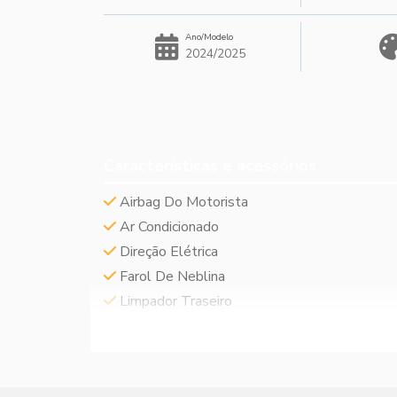
Ano/Modelo
2024/2025
Características e acessórios
Airbag Do Motorista
Ar Condicionado
Direção Elétrica
Farol De Neblina
Limpador Traseiro
VEJA MAIS