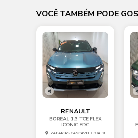
VOCÊ TAMBÉM PODE GOS
Co
C
mp
m
arti
ar
RENAULT
lhe
l
BOREAL 1.3 TCE FLEX
ICONIC EDC
ZACARIAS CASCAVEL LOJA 01