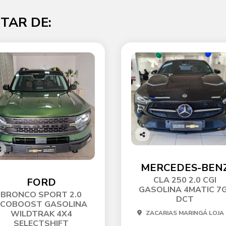
TAR DE:
Co
mp
o
arti
MERCEDES-BEN
p
lhe
ti
CLA 250 2.0 CGI
FORD
he
GASOLINA 4MATIC 7
BRONCO SPORT 2.0
DCT
ECOBOOST GASOLINA
WILDTRAK 4X4
ZACARIAS MARINGÁ LOJA 
SELECTSHIFT