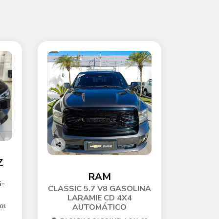
Co
Z
mp
arti
RAM
lhe
G-
CLASSIC 5.7 V8 GASOLINA
LARAMIE CD 4X4
AUTOMÁTICO
01