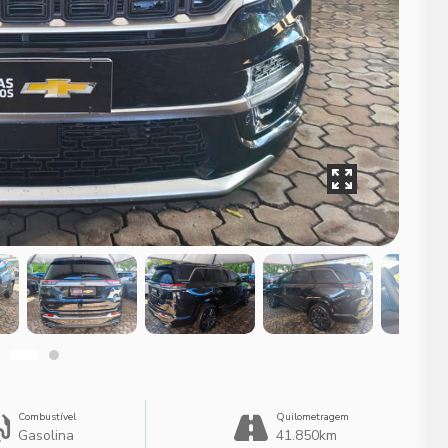
Combustível
Quilometragem
Gasolina
41.850km