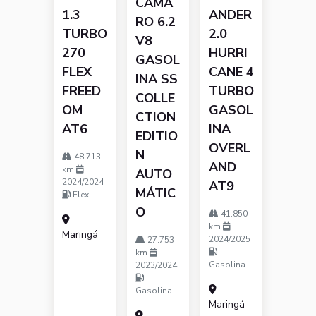
CAMA
1.3
ANDER
RO 6.2
TURBO
2.0
V8
270
HURRI
GASOL
FLEX
CANE 4
INA SS
FREED
TURBO
COLLE
OM
GASOL
CTION
AT6
INA
EDITIO
OVERL
N
48.713
AND
km
AUTO
2024/2024
AT9
MÁTIC
Flex
O
41.850
km
Maringá
2024/2025
27.753
km
Gasolina
2023/2024
Gasolina
Maringá