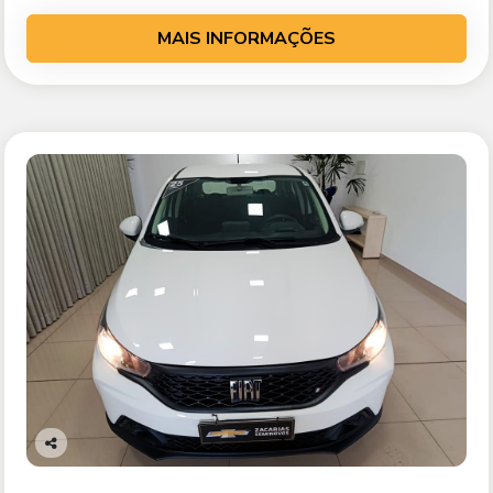
MAIS INFORMAÇÕES
Co
mp