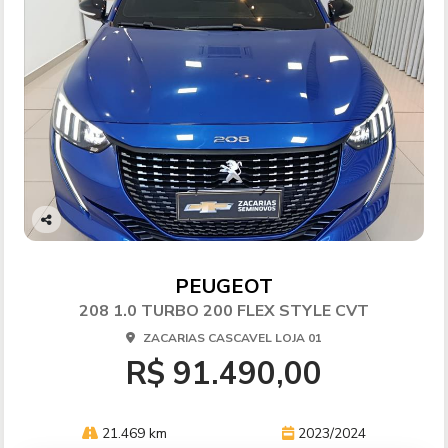
Co
mp
arti
PEUGEOT
lhe
208 1.0 TURBO 200 FLEX STYLE CVT
ZACARIAS CASCAVEL LOJA 01
R$ 91.490,00
21.469 km
2023/2024