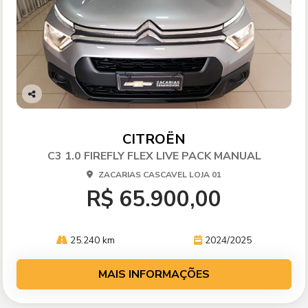
Co
mp
arti
CITROËN
lhe
C3 1.0 FIREFLY FLEX LIVE PACK MANUAL
ZACARIAS CASCAVEL LOJA 01
R$ 65.900,00
25.240 km
2024/2025
MAIS INFORMAÇÕES