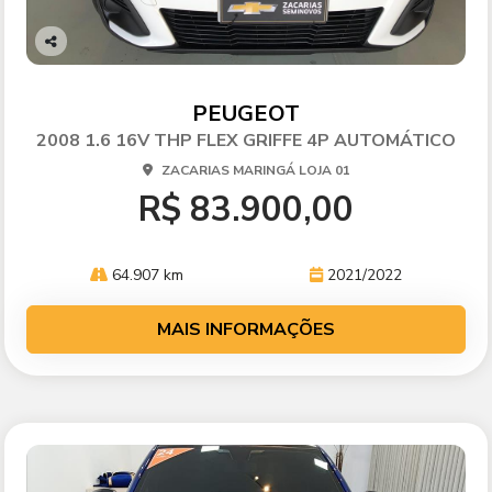
Co
mp
arti
PEUGEOT
lhe
2008 1.6 16V THP FLEX GRIFFE 4P AUTOMÁTICO
ZACARIAS MARINGÁ LOJA 01
R$ 83.900,00
64.907 km
2021/2022
MAIS INFORMAÇÕES