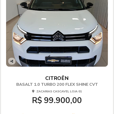
Co
mp
arti
CITROËN
lhe
BASALT 1.0 TURBO 200 FLEX SHINE CVT
ZACARIAS CASCAVEL LOJA 01
R$ 99.900,00