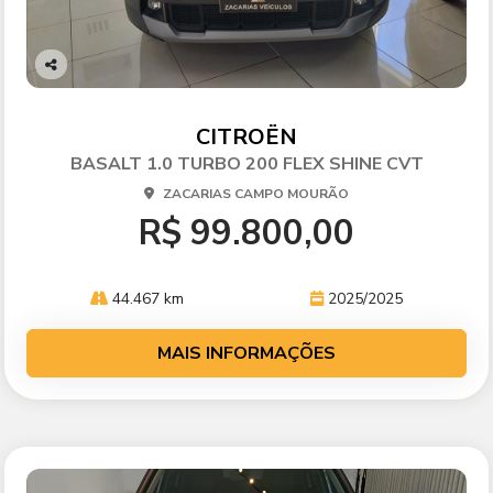
Co
mp
arti
CITROËN
lhe
BASALT 1.0 TURBO 200 FLEX SHINE CVT
ZACARIAS CAMPO MOURÃO
R$ 99.800,00
44.467 km
2025/2025
MAIS INFORMAÇÕES