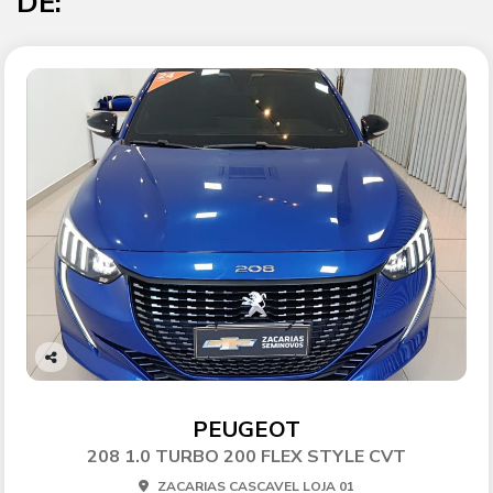
DE:
Co
mp
arti
PEUGEOT
lhe
208 1.0 TURBO 200 FLEX STYLE CVT
ZACARIAS CASCAVEL LOJA 01