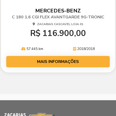
mp
arti
MERCEDES-BENZ
lhe
C 180 1.6 CGI FLEX AVANTGARDE 9G-TRONIC
ZACARIAS CASCAVEL LOJA 01
R$ 116.900,00
57.445 km
2018/2018
MAIS INFORMAÇÕES