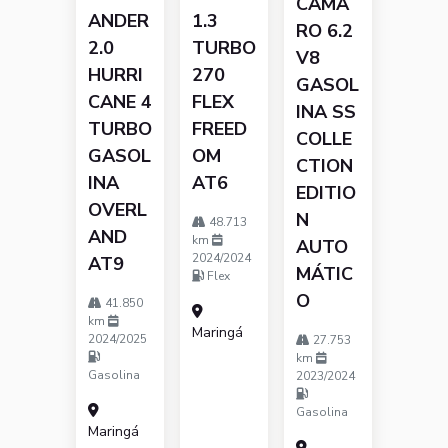
CAMA
ANDER
1.3
RO 6.2
2.0
TURBO
V8
HURRI
270
GASOL
CANE 4
FLEX
INA SS
TURBO
FREED
COLLE
GASOL
OM
CTION
INA
AT6
EDITIO
OVERL
N
48.713
AND
km
AUTO
2024/2024
AT9
MÁTIC
Flex
O
41.850
km
Maringá
2024/2025
27.753
km
Gasolina
2023/2024
Gasolina
Maringá