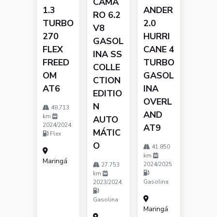
CAMA
1.3
ANDER
RO 6.2
TURBO
2.0
V8
270
HURRI
GASOL
FLEX
CANE 4
INA SS
FREED
TURBO
COLLE
OM
GASOL
CTION
AT6
INA
EDITIO
OVERL
N
48.713
AND
km
AUTO
2024/2024
AT9
MÁTIC
Flex
O
41.850
km
Maringá
2024/2025
27.753
km
Gasolina
2023/2024
Gasolina
Maringá