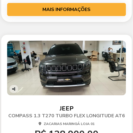
MAIS INFORMAÇÕES
Co
mp
arti
JEEP
lhe
COMPASS 1.3 T270 TURBO FLEX LONGITUDE AT6
ZACARIAS MARINGÁ LOJA 01