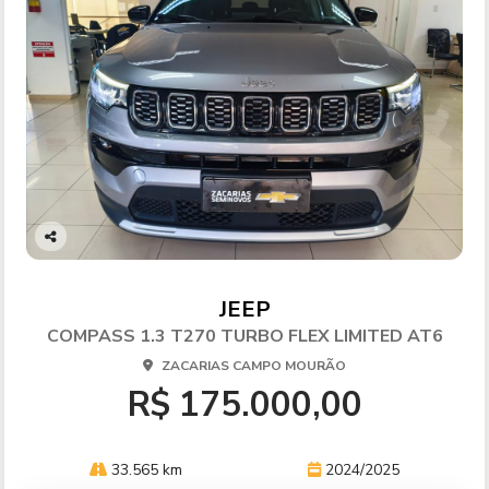
Co
mp
arti
JEEP
lhe
COMPASS 1.3 T270 TURBO FLEX LIMITED AT6
ZACARIAS CAMPO MOURÃO
R$ 175.000,00
33.565 km
2024/2025