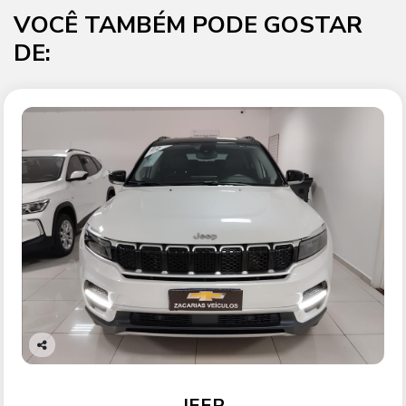
VOCÊ TAMBÉM PODE GOSTAR
DE:
Co
mp
arti
JEEP