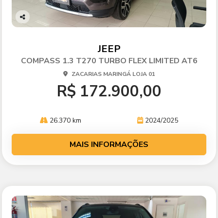
Co
mp
arti
JEEP
lhe
COMPASS 1.3 T270 TURBO FLEX LIMITED AT6
ZACARIAS MARINGÁ LOJA 01
R$ 172.900,00
26.370 km
2024/2025
MAIS INFORMAÇÕES