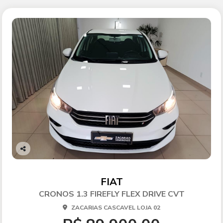
Co
mp
arti
FIAT
lhe
CRONOS 1.3 FIREFLY FLEX DRIVE CVT
ZACARIAS CASCAVEL LOJA 02