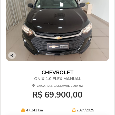
Co
mp
arti
CHEVROLET
lhe
ONIX 1.0 FLEX MANUAL
ZACARIAS CASCAVEL LOJA 02
R$ 69.900,00
47.241 km
2024/2025