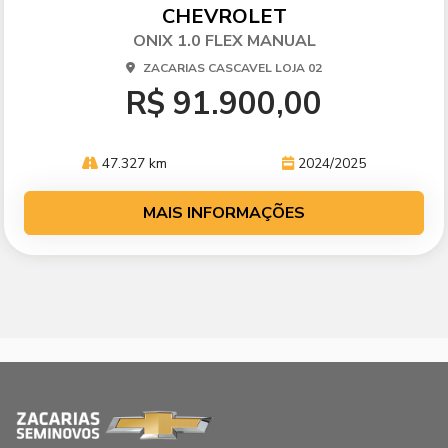
arti
CHEVROLET
lhe
ONIX 1.0 FLEX MANUAL
ZACARIAS CASCAVEL LOJA 02
R$ 91.900,00
47.327 km
2024/2025
MAIS INFORMAÇÕES