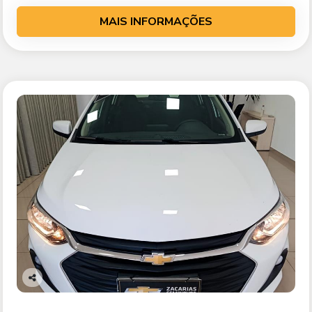
MAIS INFORMAÇÕES
Co
mp