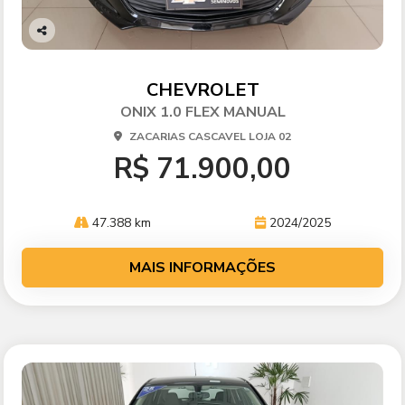
Co
mp
arti
CHEVROLET
lhe
ONIX 1.0 FLEX MANUAL
ZACARIAS CASCAVEL LOJA 02
R$ 71.900,00
47.388 km
2024/2025
MAIS INFORMAÇÕES