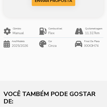
ENVIAR PROPOSTA
Câmbio
Combustível
Quilometragem
Manual
Flex
11.327km
Ano/Modelo
Cor
Final Da Placa
2025/2026
Cinza
XXX0H74
VOCÊ TAMBÉM PODE GOSTAR
DE: